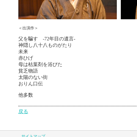
＜出演作＞
父を騙す -72年目の遺言-
神隠し八十八ものがたり
未来
赤ひげ
母は枯葉剤を浴びた
貧乏物語
太陽のない街
おりん口伝
他多数
戻る
サイトマップ